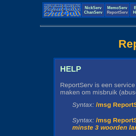
NickServ
MemoServ
B
ChanServ
ReportServ
H
Re
HELP
ReportServ is een servic
maken om misbruik (abuse
Syntax:
/msg Report
Syntax:
/msg Report
minste 3 woorden la