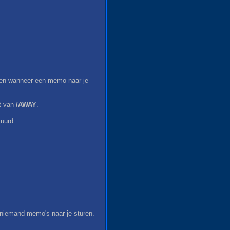
en wanneer een memo naar je
mt van
/AWAY
.
tuurd.
niemand memo's naar je sturen.