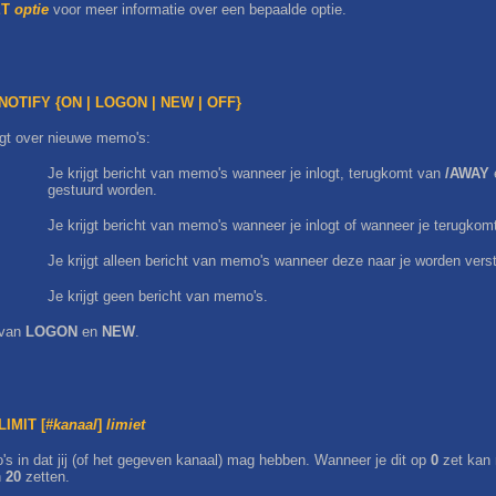
ET
optie
voor meer informatie over een bepaalde optie.
NOTIFY {ON | LOGON | NEW | OFF}
ijgt over nieuwe memo's:
Je krijgt bericht van memo's wanneer je inlogt, terugkomt van
/AWAY
gestuurd worden.
Je krijgt bericht van memo's wanneer je inlogt of wanneer je terugko
Je krijgt alleen bericht van memo's wanneer deze naar je worden vers
Je krijgt geen bericht van memo's.
 van
LOGON
en
NEW
.
IMIT [
#kanaal
]
limiet
 in dat jij (of het gegeven kanaal) mag hebben. Wanneer je dit op
0
zet kan 
n
20
zetten.