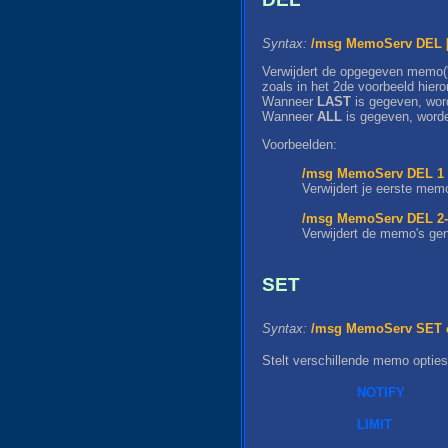
Syntax:
/msg MemoServ DEL 
Verwijdert de opgegeven memo(
zoals in het 2de voorbeeld hiero
Wanneer
LAST
is gegeven, word
Wanneer
ALL
is gegeven, worde
Voorbeelden:
/msg MemoServ DEL 1
Verwijdert je eerste mem
/msg MemoServ DEL 2-
Verwijdert de memo's ge
SET
Syntax:
/msg MemoServ SET
Stelt verschillende memo opties
NOTIFY
LIMIT