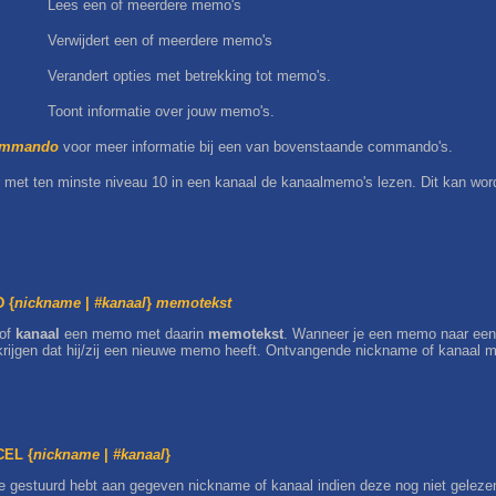
Lees een of meerdere memo's
Verwijdert een of meerdere memo's
Verandert opties met betrekking tot memo's.
Toont informatie over jouw memo's.
mmando
voor meer informatie bij een van bovenstaande commando's.
r met ten minste niveau 10 in een kanaal de kanaalmemo's lezen. Dit kan wo
 {
nickname
|
#kanaal
}
memotekst
of
kanaal
een memo met daarin
memotekst
. Wanneer je een memo naar een 
krijgen dat hij/zij een nieuwe memo heeft. Ontvangende nickname of kanaal mo
EL {
nickname
|
#kanaal
}
e gestuurd hebt aan gegeven nickname of kanaal indien deze nog niet gelezen