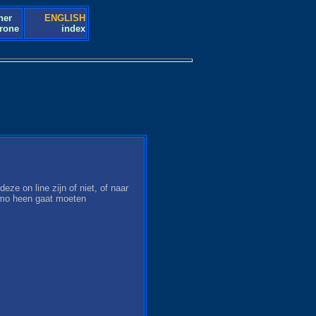
her
ENGLISH
drone
index
ze on line zijn of niet, of naar
memo heen gaat moeten