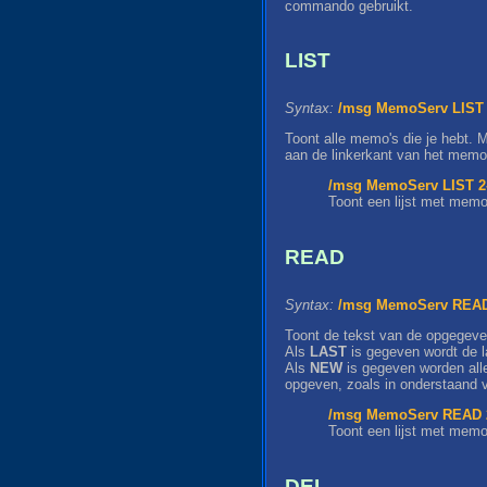
commando gebruikt.
LIST
Syntax:
/msg MemoServ LIST 
Toont alle memo's die je hebt. 
aan de linkerkant van het memo
/msg MemoServ LIST 2-
Toont een lijst met mem
READ
Syntax:
/msg MemoServ READ
Toont de tekst van de opgegev
Als
LAST
is gegeven wordt de 
Als
NEW
is gegeven worden all
opgeven, zoals in onderstaand 
/msg MemoServ READ 2
Toont een lijst met mem
DEL