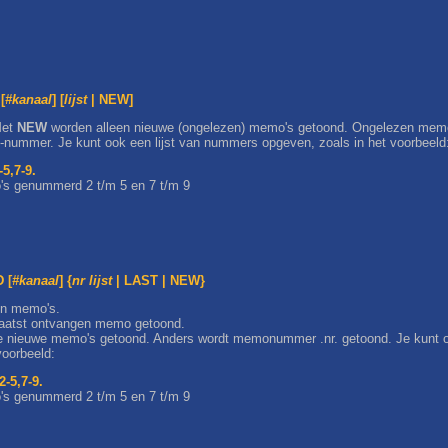
[
#kanaal
] [
lijst
| NEW]
Met
NEW
worden alleen nieuwe (ongelezen) memo's getoond. Ongelezen memo
-nummer. Je kunt ook een lijst van nummers opgeven, zoals in het voorbeeld
5,7-9.
o's genummerd 2 t/m 5 en 7 t/m 9
 [
#kanaal
] {
nr
lijst
| LAST | NEW}
en memo's.
laatst ontvangen memo getoond.
e nieuwe memo's getoond. Anders wordt memonummer .nr. getoond. Je kunt o
voorbeeld:
-5,7-9.
o's genummerd 2 t/m 5 en 7 t/m 9