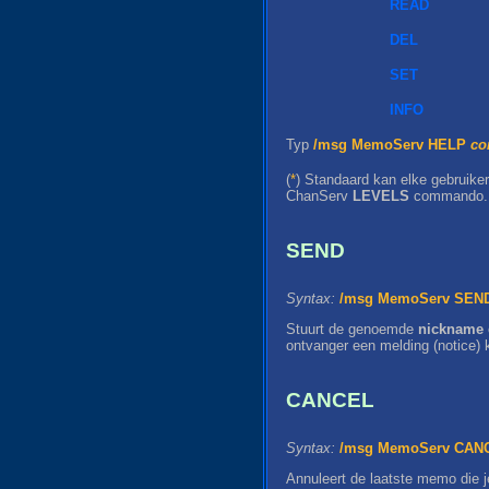
READ
DEL
SET
INFO
Typ
/msg MemoServ HELP
co
(
*
) Standaard kan elke gebruike
ChanServ
LEVELS
commando.
SEND
Syntax:
/msg MemoServ SEND
Stuurt de genoemde
nickname
ontvanger een melding (notice) 
CANCEL
Syntax:
/msg MemoServ CANC
Annuleert de laatste memo die j