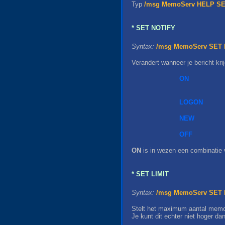
Typ
/msg MemoServ HELP S
* SET NOTIFY
Syntax:
/msg MemoServ SET 
Verandert wanneer je bericht kr
ON
LOGON
NEW
OFF
ON
is in wezen een combinatie
* SET LIMIT
Syntax:
/msg MemoServ SET L
Stelt het maximum aantal memo's
Je kunt dit echter niet hoger da