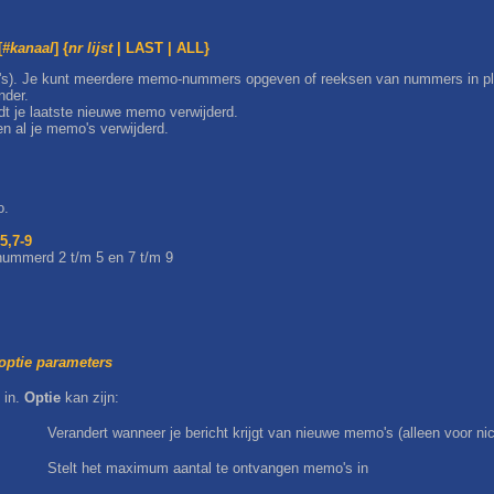
[
#kanaal
] {
nr
lijst
| LAST | ALL}
's). Je kunt meerdere memo-nummers opgeven of reeksen van nummers in pl
nder.
t je laatste nieuwe memo verwijderd.
n al je memo's verwijderd.
o.
5,7-9
nummerd 2 t/m 5 en 7 t/m 9
optie parameters
 in.
Optie
kan zijn:
Verandert wanneer je bericht krijgt van nieuwe memo's (alleen voor n
Stelt het maximum aantal te ontvangen memo's in