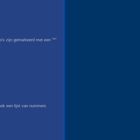
's zijn gemarkeerd met een "
*
"
:
ok een lijst van nummers