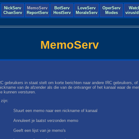
NickServ
MemoServ
BotServ
LoveServ
OperServ
Watc
ChanServ
ReportServ
HostServ
MoraleServ
Modes
virus/
MemoServ
gebruikers in staat stelt om korte berichten naar andere IRC gebruikers, of de
 nickname van de afzender als die van de ontvanger of het kanaal waar de 
te kunnen versturen.
ijn:
Stuurt een memo naar een nickname of kanaal
Annuleert je laatst verzonden memo
Geeft een lijst van je memo's