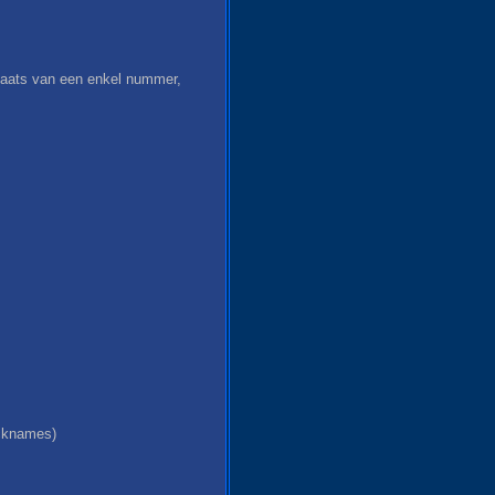
aats van een enkel nummer,
icknames)