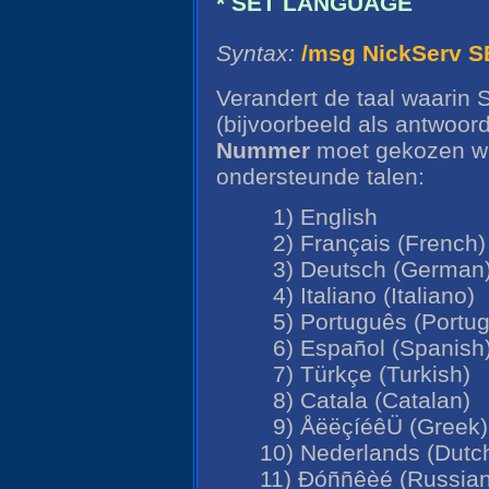
* SET LANGUAGE
Syntax:
/msg NickServ
Verandert de taal waarin S
(bijvoorbeeld als antwoo
Nummer
moet gekozen wor
ondersteunde talen:
1) English
2) Français (French)
3) Deutsch (German
4) Italiano (Italiano)
5) Português (Portu
6) Español (Spanish
7) Türkçe (Turkish)
8) Catala (Catalan)
9) ÅëëçíéêÜ (Greek)
10) Nederlands (Dutc
11) Ðóññêèé (Russian