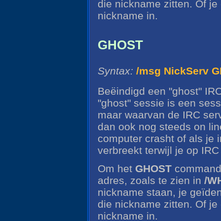
die nickname zitten. Of j
nickname in.
GHOST
Syntax:
/msg NickServ 
Beëindigd een "ghost" IR
"ghost" sessie is een sessi
maar waarvan de IRC serv
dan ook nog steeds on line
computer crasht of als je
verbreekt terwijl je op IRC 
Om het
GHOST
commando 
adres, zoals te zien in
/W
nickname staan, je geïdent
die nickname zitten. Of je
nickname in.