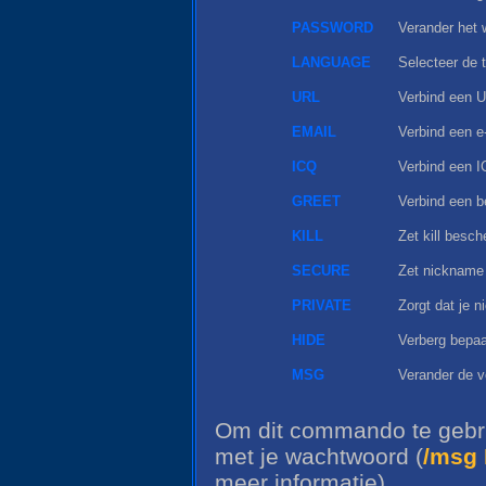
PASSWORD
Verander het 
LANGUAGE
Selecteer de 
URL
Verbind een 
EMAIL
Verbind een e
ICQ
Verbind een 
GREET
Verbind een b
KILL
Zet kill besch
SECURE
Zet nickname b
PRIVATE
Zorgt dat je n
HIDE
Verberg bepaa
MSG
Verander de v
Om dit commando te gebrui
met je wachtwoord (
/msg 
meer informatie).