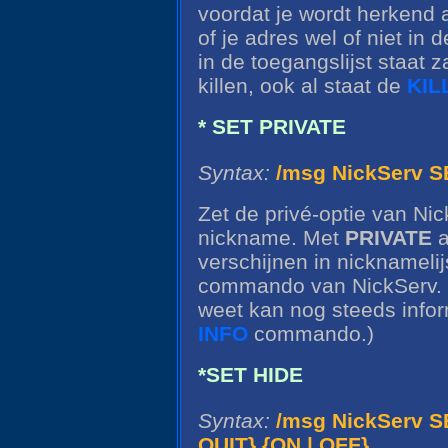
voordat je wordt herkend 
of je adres wel of niet in d
in de toegangslijst staat 
killen, ook al staat de
KIL
* SET PRIVATE
Syntax:
/msg NickServ S
Zet de privé-optie van Nic
nickname. Met
PRIVATE
a
verschijnen in nicknameli
commando van NickServ. (
weet kan nog steeds infor
INFO
commando.)
*SET HIDE
Syntax:
/msg NickServ S
QUIT} {ON | OFF}