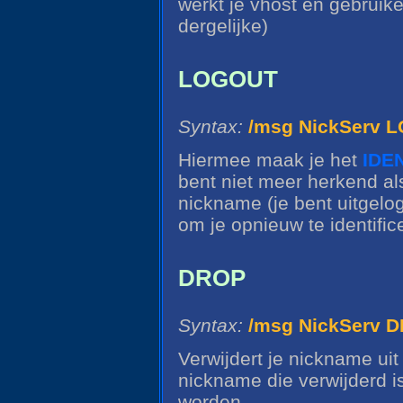
werkt je vhost en gebruike
dergelijke)
LOGOUT
Syntax:
/msg NickServ 
Hiermee maak je het
IDE
bent niet meer herkend al
nickname (je bent uitgelog
om je opnieuw te identific
DROP
Syntax:
/msg NickServ D
Verwijdert je nickname ui
nickname die verwijderd i
worden.