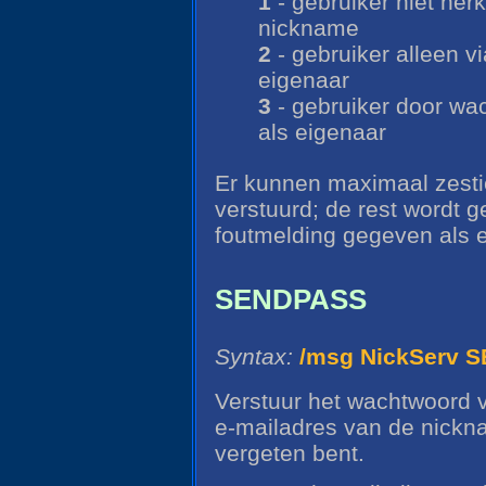
1
- gebruiker niet her
nickname
2
- gebruiker alleen vi
eigenaar
3
- gebruiker door wac
als eigenaar
Er kunnen maximaal zest
verstuurd; de rest wordt 
foutmelding gegeven als 
SENDPASS
Syntax:
/msg NickServ
Verstuur het wachtwoord 
e-mailadres van de nickn
vergeten bent.