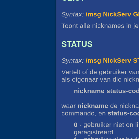
Syntax:
/msg NickServ G
Toont alle nicknames in je
STATUS
Syntax:
/msg NickServ 
Vertelt of de gebruiker v
als eigenaar van die nick
nickname status-co
waar
nickname
de nicknam
commando, en
status-co
0
- gebruiker niet on l
geregistreerd