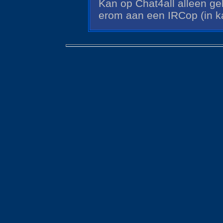
Kan op Chat4all alleen g
erom aan een IRCop (in k