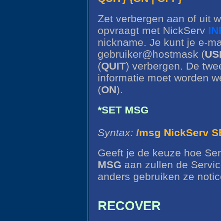
Zet verbergen aan of uit 
opvraagt met NickServ
IN
nickname. Je kunt je e-ma
gebruiker@hostmask (
US
(
QUIT
) verbergen. De twe
informatie moet worden w
(
ON
).
*SET MSG
Syntax:
/msg NickServ S
Geeft je de keuze hoe Serv
MSG
aan zullen de Servi
anders gebruiken ze notic
RECOVER