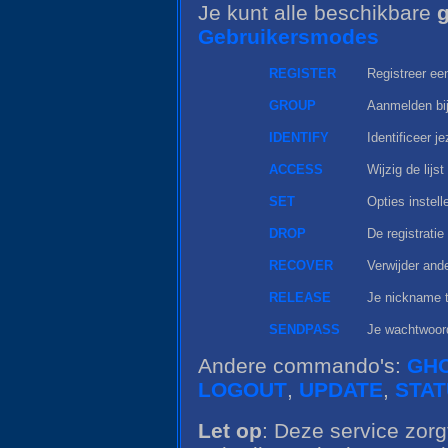
Je kunt alle beschikbare
Gebruikersmodes
REGISTER
Registreer e
GROUP
Aanmelden bij
IDENTIFY
Identificeer j
ACCESS
Wijzig de lij
SET
Opties instell
DROP
De registrati
RECOVER
Verwijder and
RELEASE
Je nickname 
SENDPASS
Je wachtwoord
Andere commando's:
GH
LOGOUT
,
UPDATE
,
STA
Let op
: Deze service zorgt