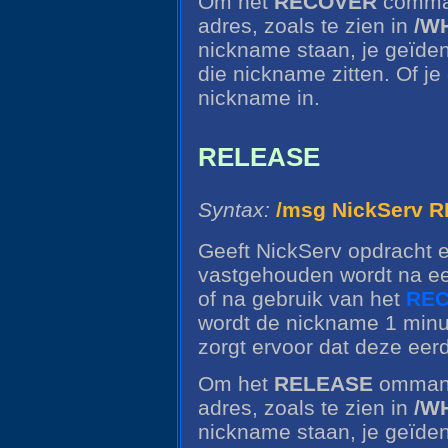
Om het
RECOVER
comman
adres, zoals te zien in
/W
nickname staan, je geïdent
die nickname zitten. Of je
nickname in.
RELEASE
Syntax:
/msg NickServ 
Geeft NickServ opdracht e
vastgehouden wordt na ee
of na gebruik van het
RE
wordt de nickname 1 min
zorgt ervoor dat deze eerd
Om het
RELEASE
ommando
adres, zoals te zien in
/W
nickname staan, je geïdent