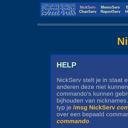
NickServ
MemoServ
B
ChanServ
ReportServ
H
N
HELP
NickServ stelt je in staat
anderen deze niet kunnen
commando's kunnen gebrui
bijhouden van nicknames.
typ je
/msg NickServ
co
over een bepaald comman
commando
.