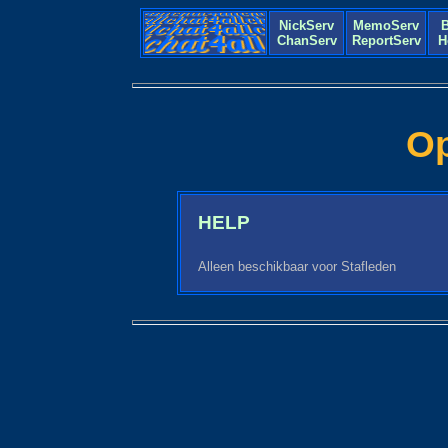
NickServ
MemoServ
B
ChanServ
ReportServ
H
Op
HELP
Alleen beschikbaar voor Stafleden